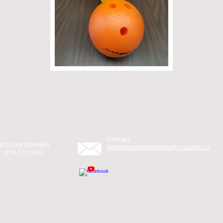
Contact
Nos coordonnées
dynamiquesderimouski@cgocable.ca
 : 418-722-6922