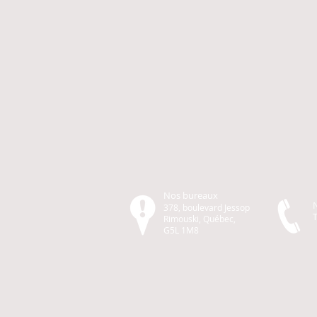
Nos bureaux
378, boulevard Jessop
T
Rimouski, Québec,
G5L 1M8