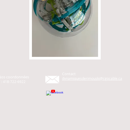
Contact
Nos coordonnées
dynamiquesderimouski@cgocable.ca
 : 418-722-6922