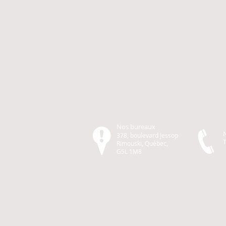
Nos bureaux
378, boulevard Jessop
T
Rimouski, Québec,
G5L 1M8